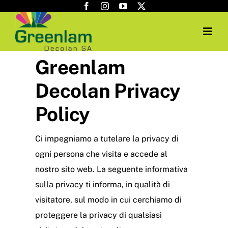
Salta
al
Togg
contenuto
Navig
Greenlam
Home
Decolan Privacy
Headquarter
Policy
Applicazioni
Ci impegniamo a tutelare la privacy di
Destinatari
ogni persona che visita e accede al
nostro sito web. La seguente informativa
Laminati
sulla privacy ti informa, in qualità di
visitatore, sul modo in cui cerchiamo di
Antibatterici
proteggere la privacy di qualsiasi